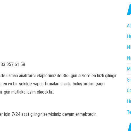
A
Ha
Ni
Ni
33 957 61 58
M
 uzman anahtarcı ekiplerimiz ile 365 gün sizlere en hızlı çilingir
Ş
en iyi bir şekilde yapan firmaları sizinle buluşturalım çağrı
O
r gün mutlaka lazım olacaktır..
Ha
T
r için 7/24 saat çilingir servisimiz devam etmektedir.