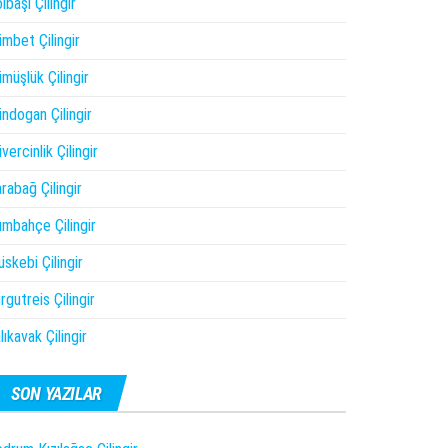
lbaşı Çilingir
mbet Çilingir
müşlük Çilingir
ndogan Çilingir
vercinlik Çilingir
rabağ Çilingir
mbahçe Çilingir
skebi Çilingir
rgutreis Çilingir
lıkavak Çilingir
SON YAZILAR