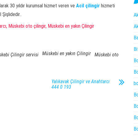
 olarak 30 yıldır kurumsal hizmet veren ve
Acil çilingir
hizmeti
işlidedir..
Ak
rcı, Müskebi oto çilingir, Müskebi en yakın Çilingir
Ak
Ba
Bi
Müskebi en yakın Çilingir
kebi Çilingir servisi
Müskebi oto
Bo
Bo
Yalıkavak Çilingir ve Anahtarcı
bo
444 0 193
Bo
Bo
Bo
Bo