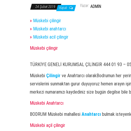
Yazar:
ADMIN
24 Şubat 2019
Kapalı
»
Müskebi çilingir
»
Müskebi anahtarcı
»
Müskebi acil çilingir
Müskebi çilingir
TÜRKİYE GENELİ KURUMSAL ÇİLİNGİR 444 01 93 – 05
Müskebi
Çilingir
ve Anahtarcı olarakBodrumun her yerinde
servislerini sunmaktan gurur duyuyoruz hemen arayın işini 
merkezi numaramızı kaydediniz size bugün degilse bile bi
Müskebi Anahtarcı
BODRUM Müskebi mahallesi
Anahtarcı
bulmak isteyenle
Müskebi açil çilingir