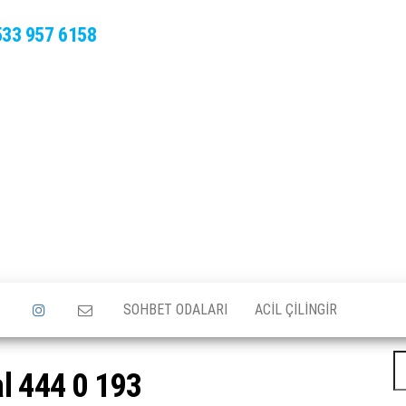
533 957 6158
SOHBET ODALARI
ACIL ÇILINGIR
A
l 444 0 193