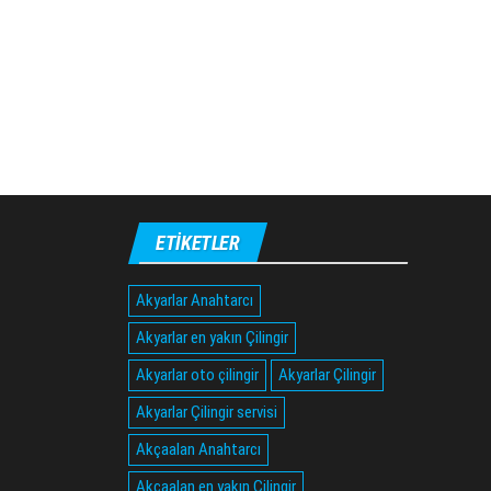
ETIKETLER
Akyarlar Anahtarcı
Akyarlar en yakın Çilingir
Akyarlar oto çilingir
Akyarlar Çilingir
Akyarlar Çilingir servisi
Akçaalan Anahtarcı
Akçaalan en yakın Çilingir