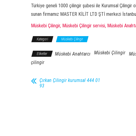
Türkiye geneli 1000 çilingir şubesi ile Kurumsal Çilingir
sunan firmamız MASTER KİLİT LTD ŞTİ merkezi İstanbul Ş
Müskebi Çilingir, Müskebi Çilingir servisi, Müskebi Anahta
Kategori
Müskebi Çilingir
Müskebi Çilingir
Müskebi Anahtarcı
Müs
Etiketler
çilingir
Çırkan Çilingir kurumsal 444 01
93