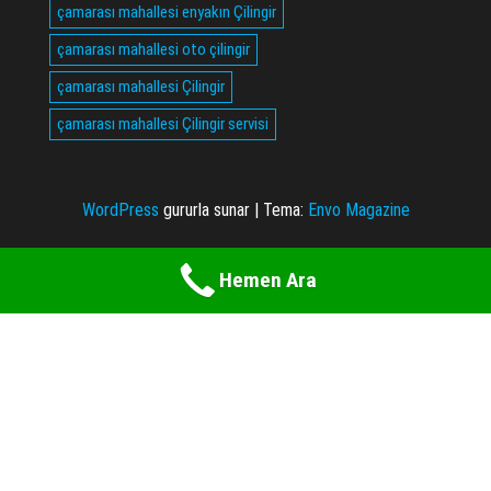
çamarası mahallesi enyakın Çilingir
çamarası mahallesi oto çilingir
çamarası mahallesi Çilingir
çamarası mahallesi Çilingir servisi
WordPress
gururla sunar
|
Tema:
Envo Magazine
Hemen Ara