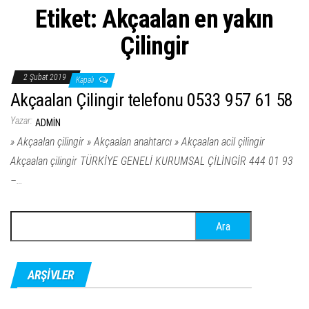
Etiket:
Akçaalan en yakın
Çilingir
2 Şubat 2019
Kapalı
Akçaalan Çilingir telefonu 0533 957 61 58
Yazar:
ADMIN
» Akçaalan çilingir » Akçaalan anahtarcı » Akçaalan acil çilingir
Akçaalan çilingir TÜRKİYE GENELİ KURUMSAL ÇİLİNGİR 444 01 93
–…
Arama:
ARŞIVLER