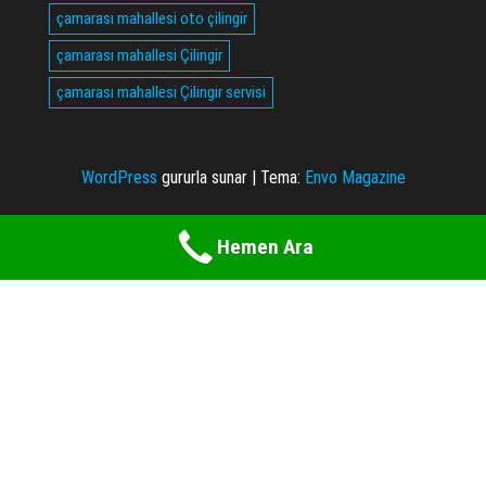
çamarası mahallesi oto çilingir
çamarası mahallesi Çilingir
çamarası mahallesi Çilingir servisi
WordPress
gururla sunar
|
Tema:
Envo Magazine
Hemen Ara