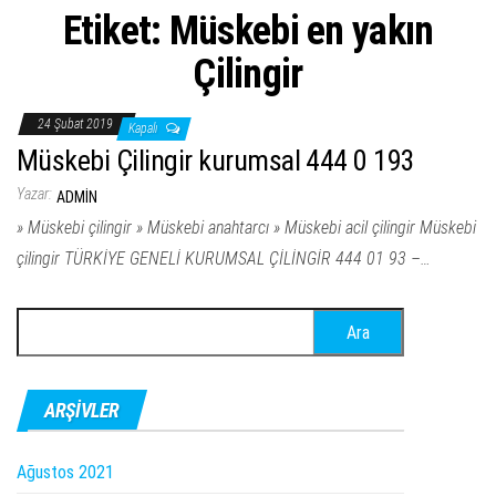
Etiket:
Müskebi en yakın
Çilingir
24 Şubat 2019
Kapalı
Müskebi Çilingir kurumsal 444 0 193
Yazar:
ADMIN
» Müskebi çilingir » Müskebi anahtarcı » Müskebi acil çilingir Müskebi
çilingir TÜRKİYE GENELİ KURUMSAL ÇİLİNGİR 444 01 93 –…
Arama:
ARŞIVLER
Ağustos 2021