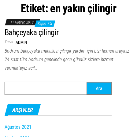
Etiket:
en yakın çilingir
11 Haziran 2018
Kapalı
Bahçeyaka çilingir
Yazar:
ADMIN
Bodrum bahçeyaka mahallesi çilingir yardım için bizi hemen arayınız
24 saat tüm bodrum genelinde gece gündüz sizlere hizmet
vermekteyiz acil…
Arama:
ARŞIVLER
Ağustos 2021