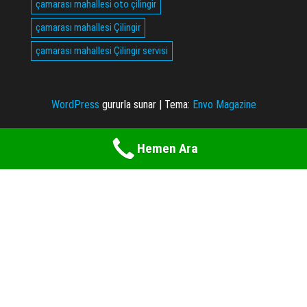
çamarası mahallesi oto çilingir
çamarası mahallesi Çilingir
çamarası mahallesi Çilingir servisi
WordPress
gururla sunar
|
Tema:
Envo Magazine
Hemen Ara