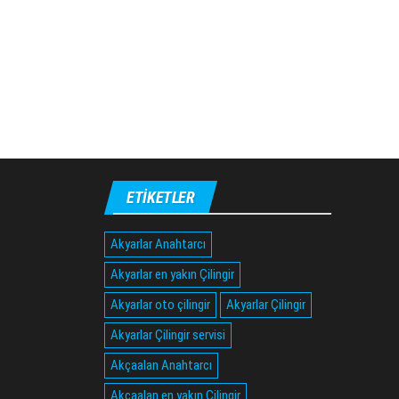
ETIKETLER
Akyarlar Anahtarcı
Akyarlar en yakın Çilingir
Akyarlar oto çilingir
Akyarlar Çilingir
Akyarlar Çilingir servisi
Akçaalan Anahtarcı
Akçaalan en yakın Çilingir