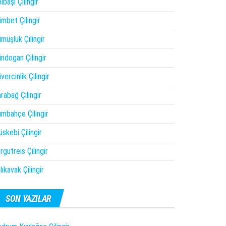
lbaşı Çilingir
mbet Çilingir
müşlük Çilingir
ndogan Çilingir
vercinlik Çilingir
rabağ Çilingir
mbahçe Çilingir
skebi Çilingir
rgutreis Çilingir
lıkavak Çilingir
SON YAZILAR