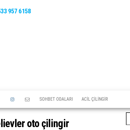
533 957 6158
SOHBET ODALARI
ACIL ÇILINGIR
A
ievler oto çilingir