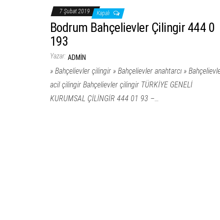
7 Şubat 2019
Kapalı
Bodrum Bahçelievler Çilingir 444 0
193
Yazar:
ADMIN
» Bahçelievler çilingir » Bahçelievler anahtarcı » Bahçelievl
acil çilingir Bahçelievler çilingir TÜRKİYE GENELİ
KURUMSAL ÇİLİNGİR 444 01 93 –…