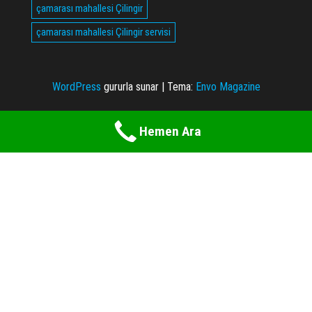
çamarası mahallesi Çilingir
çamarası mahallesi Çilingir servisi
WordPress
gururla sunar
|
Tema:
Envo Magazine
Hemen Ara