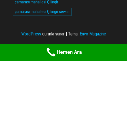
çamarası mahallesi Çilingir
çamarası mahallesi Çilingir servisi
WordPress
gururla sunar
|
Tema:
Envo Magazine
Hemen Ara