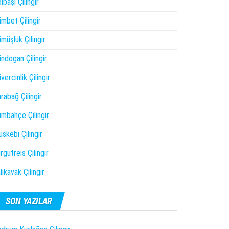
lbaşı Çilingir
mbet Çilingir
müşlük Çilingir
ndogan Çilingir
vercinlik Çilingir
rabağ Çilingir
mbahçe Çilingir
skebi Çilingir
rgutreis Çilingir
lıkavak Çilingir
SON YAZILAR