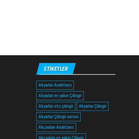
ETIKETLER
Akyarlar Anahtarcı
Akyarlar en yakın Çilingir
Akyarlar oto çilingir
Akyarlar Çilingir
Akyarlar Çilingir servisi
Akçaalan Anahtarcı
Akçaalan en yakın Çilingir