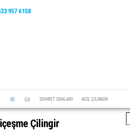
533 957 6158
SOHBET ODALARI
ACIL ÇILINGIR
A
içeşme Çilingir