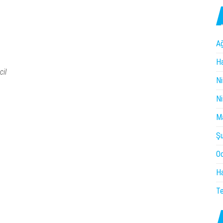
A
Ha
cil
Ni
Ni
M
Ş
O
Ha
T