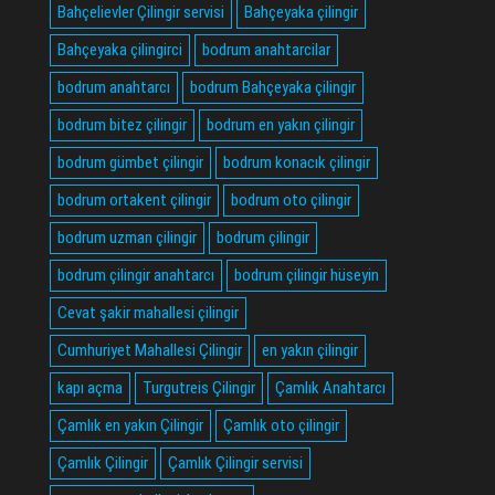
Bahçelievler Çilingir servisi
Bahçeyaka çilingir
Bahçeyaka çilingirci
bodrum anahtarcilar
bodrum anahtarcı
bodrum Bahçeyaka çilingir
bodrum bitez çilingir
bodrum en yakın çilingir
bodrum gümbet çilingir
bodrum konacık çilingir
bodrum ortakent çilingir
bodrum oto çilingir
bodrum uzman çilingir
bodrum çilingir
bodrum çilingir anahtarcı
bodrum çilingir hüseyin
Cevat şakir mahallesi çilingir
Cumhuriyet Mahallesi Çilingir
en yakın çilingir
kapı açma
Turgutreis Çilingir
Çamlık Anahtarcı
Çamlık en yakın Çilingir
Çamlık oto çilingir
Çamlık Çilingir
Çamlık Çilingir servisi