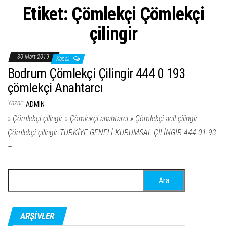
Etiket:
Çömlekçi Çömlekçi
çilingir
30 Mart 2019
Kapalı
Bodrum Çömlekçi Çilingir 444 0 193
çömlekçi Anahtarcı
Yazar:
ADMIN
» Çömlekçi çilingir » Çömlekçi anahtarcı » Çömlekçi acil çilingir
Çömlekçi çilingir TÜRKİYE GENELİ KURUMSAL ÇİLİNGİR 444 01 93
–…
Arama:
ARŞIVLER