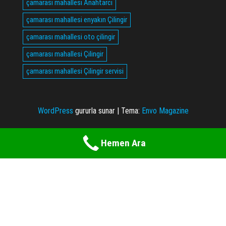
çamarası mahallesi Anahtarcı
çamarası mahallesi enyakın Çilingir
çamarası mahallesi oto çilingir
çamarası mahallesi Çilingir
çamarası mahallesi Çilingir servisi
WordPress
gururla sunar
|
Tema:
Envo Magazine
Hemen Ara