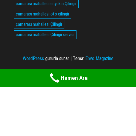
çamarası mahallesi enyakın Çilingir
çamarası mahallesi oto çilingir
çamarası mahallesi Çilingir
çamarası mahallesi Çilingir servisi
WordPress
gururla sunar
|
Tema:
Envo Magazine
Hemen Ara