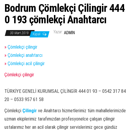
Bodrum Çömlekçi Çilingir 444
0 193 çömlekçi Anahtarcı
Yazar:
ADMIN
30 Mart 2019
Kapalı
»
Çömlekçi çilingir
»
Çömlekçi anahtarcı
»
Çömlekçi acil çilingir
Çömlekçi çilingir
TÜRKİYE GENELİ KURUMSAL ÇİLİNGİR 444 01 93 – 0542 317 84
20 – 0533 957 61 58
Çömlekçi
Çilingir
ve Anahtarcı hizmetlerimiz tüm mahallelerimizde
uzman ekiplerimiz tarafımızdan profesyonelce çalışan çilingir
ustalarımız her an acil olarak çilingir servislerimiz gece gündüz