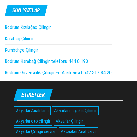
SON YAZILAR
Bodrum Kızılağaç Çilingir
Karabağ Çilingir
Kumbahçe Çilingir
Bodrum Karabağ Çilingir telefonu 444 0 193
Bodrum Güvercinlik Çilingir ve Anahtarcı 0542 317 84 20
ETIKETLER
Akyarlar Anahtarcı
Akyarlar en yakın Çilingir
Akyarlar oto çilingir
Akyarlar Çilingir
Akyarlar Çilingir servisi
Akçaalan Anahtarcı