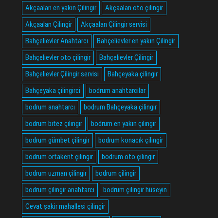
Akçaalan en yakın Çilingir
Akçaalan oto çilingir
Akçaalan Çilingir
Akçaalan Çilingir servisi
Bahçelievler Anahtarcı
Bahçelievler en yakın Çilingir
Bahçelievler oto çilingir
Bahçelievler Çilingir
Bahçelievler Çilingir servisi
Bahçeyaka çilingir
Bahçeyaka çilingirci
bodrum anahtarcilar
bodrum anahtarcı
bodrum Bahçeyaka çilingir
bodrum bitez çilingir
bodrum en yakın çilingir
bodrum gümbet çilingir
bodrum konacık çilingir
bodrum ortakent çilingir
bodrum oto çilingir
bodrum uzman çilingir
bodrum çilingir
bodrum çilingir anahtarcı
bodrum çilingir hüseyin
Cevat şakir mahallesi çilingir