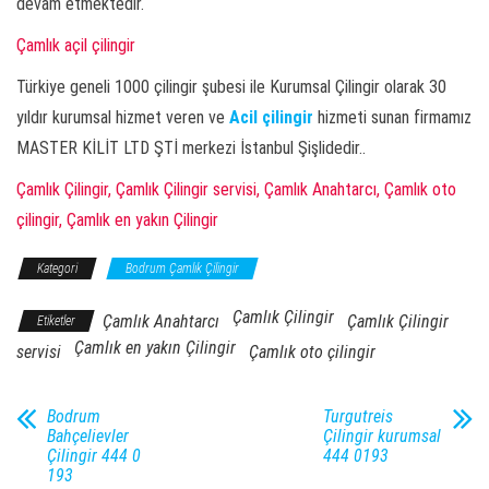
devam etmektedir.
Çamlık açil çilingir
Türkiye geneli 1000 çilingir şubesi ile Kurumsal Çilingir olarak 30
yıldır kurumsal hizmet veren ve
Acil çilingir
hizmeti sunan firmamız
MASTER KİLİT LTD ŞTİ merkezi İstanbul Şişlidedir..
Çamlık Çilingir, Çamlık Çilingir servisi, Çamlık Anahtarcı, Çamlık oto
çilingir, Çamlık en yakın Çilingir
Kategori
Bodrum Çamlık Çilingir
Çamlık Çilingir
Çamlık Anahtarcı
Çamlık Çilingir
Etiketler
Çamlık en yakın Çilingir
servisi
Çamlık oto çilingir
Bodrum
Turgutreis
Bahçelievler
Çilingir kurumsal
Çilingir 444 0
444 0193
193