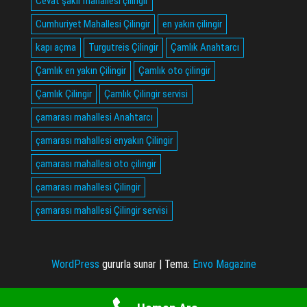
Cevat şakir mahallesi çilingir
Cumhuriyet Mahallesi Çilingir
en yakın çilingir
kapı açma
Turgutreis Çilingir
Çamlık Anahtarcı
Çamlık en yakın Çilingir
Çamlık oto çilingir
Çamlık Çilingir
Çamlık Çilingir servisi
çamarası mahallesi Anahtarcı
çamarası mahallesi enyakın Çilingir
çamarası mahallesi oto çilingir
çamarası mahallesi Çilingir
çamarası mahallesi Çilingir servisi
WordPress
gururla sunar
|
Tema:
Envo Magazine