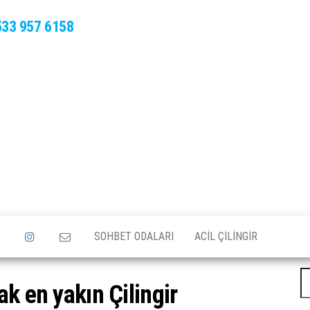
533 957 6158
SOHBET ODALARI
ACIL ÇILINGIR
A
ak en yakın Çilingir