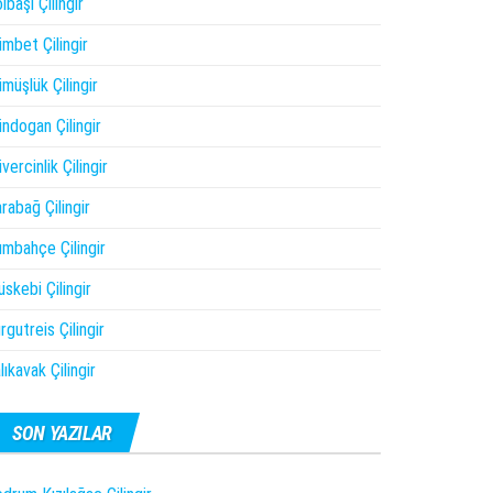
lbaşı Çilingir
mbet Çilingir
müşlük Çilingir
ndogan Çilingir
vercinlik Çilingir
rabağ Çilingir
mbahçe Çilingir
skebi Çilingir
rgutreis Çilingir
lıkavak Çilingir
SON YAZILAR