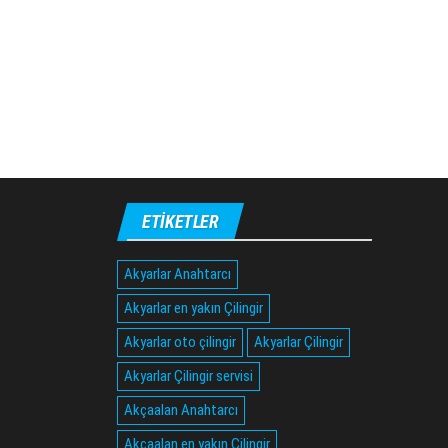
ETIKETLER
Akyarlar Anahtarcı
Akyarlar en yakın Çilingir
Akyarlar oto çilingir
Akyarlar Çilingir
Akyarlar Çilingir servisi
Akçaalan Anahtarcı
Akçaalan en yakın Çilingir