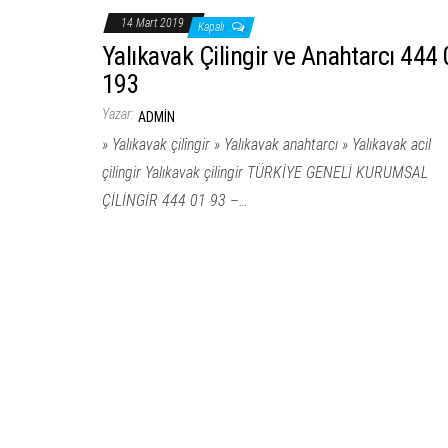
14 Mart 2019
Kapalı
Yalıkavak Çilingir ve Anahtarcı 444 
193
Yazar:
ADMIN
» Yalıkavak çilingir » Yalıkavak anahtarcı » Yalıkavak acil
çilingir Yalıkavak çilingir TÜRKİYE GENELİ KURUMSAL
ÇİLİNGİR 444 01 93 –…