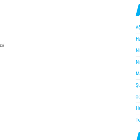
A
Ha
cil
Ni
Ni
M
Ş
O
Ha
T