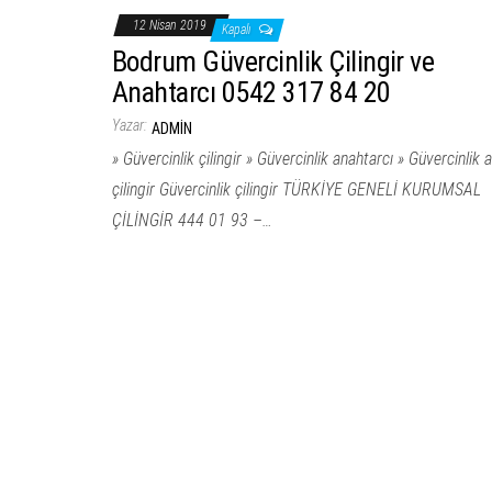
12 Nisan 2019
Kapalı
Bodrum Güvercinlik Çilingir ve
Anahtarcı 0542 317 84 20
Yazar:
ADMIN
» Güvercinlik çilingir » Güvercinlik anahtarcı » Güvercinlik a
çilingir Güvercinlik çilingir TÜRKİYE GENELİ KURUMSAL
ÇİLİNGİR 444 01 93 –…