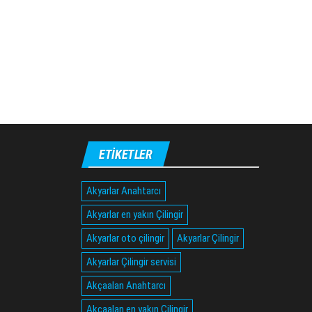
ETIKETLER
Akyarlar Anahtarcı
Akyarlar en yakın Çilingir
Akyarlar oto çilingir
Akyarlar Çilingir
Akyarlar Çilingir servisi
Akçaalan Anahtarcı
Akçaalan en yakın Çilingir