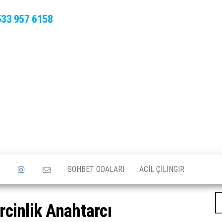
533 957 6158
SOHBET ODALARI
ACIL ÇILINGIR
A
cinlik Anahtarcı