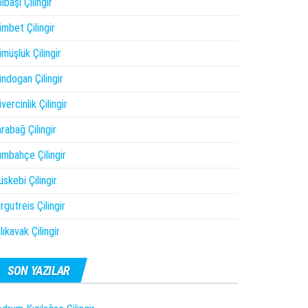
lbaşı Çilingir
mbet Çilingir
müşlük Çilingir
ndogan Çilingir
vercinlik Çilingir
rabağ Çilingir
mbahçe Çilingir
skebi Çilingir
rgutreis Çilingir
lıkavak Çilingir
SON YAZILAR