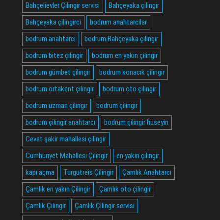
Bahçelievler Çilingir servisi
Bahçeyaka çilingir
Bahçeyaka çilingirci
bodrum anahtarcilar
bodrum anahtarcı
bodrum Bahçeyaka çilingir
bodrum bitez çilingir
bodrum en yakın çilingir
bodrum gümbet çilingir
bodrum konacık çilingir
bodrum ortakent çilingir
bodrum oto çilingir
bodrum uzman çilingir
bodrum çilingir
bodrum çilingir anahtarcı
bodrum çilingir hüseyin
Cevat şakir mahallesi çilingir
Cumhuriyet Mahallesi Çilingir
en yakın çilingir
kapı açma
Turgutreis Çilingir
Çamlık Anahtarcı
Çamlık en yakın Çilingir
Çamlık oto çilingir
Çamlık Çilingir
Çamlık Çilingir servisi