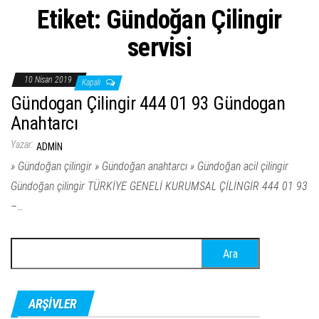
Etiket:
Gündoğan Çilingir
servisi
10 Nisan 2019
Kapalı
Gündogan Çilingir 444 01 93 Gündogan
Anahtarcı
Yazar:
ADMIN
» Gündoğan çilingir » Gündoğan anahtarcı » Gündoğan acil çilingir
Gündoğan çilingir TÜRKİYE GENELİ KURUMSAL ÇİLİNGİR 444 01 93
–…
Arama:
ARŞIVLER