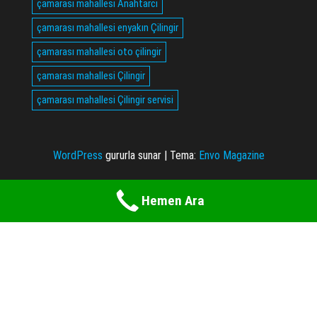
çamarası mahallesi Anahtarcı
çamarası mahallesi enyakın Çilingir
çamarası mahallesi oto çilingir
çamarası mahallesi Çilingir
çamarası mahallesi Çilingir servisi
WordPress
gururla sunar
|
Tema:
Envo Magazine
Hemen Ara