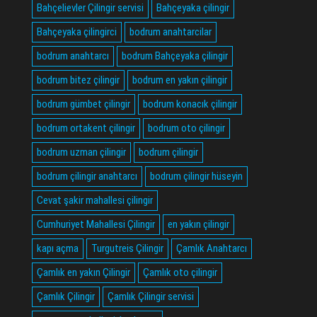
Bahçelievler Çilingir servisi
Bahçeyaka çilingir
Bahçeyaka çilingirci
bodrum anahtarcilar
bodrum anahtarcı
bodrum Bahçeyaka çilingir
bodrum bitez çilingir
bodrum en yakın çilingir
bodrum gümbet çilingir
bodrum konacık çilingir
bodrum ortakent çilingir
bodrum oto çilingir
bodrum uzman çilingir
bodrum çilingir
bodrum çilingir anahtarcı
bodrum çilingir hüseyin
Cevat şakir mahallesi çilingir
Cumhuriyet Mahallesi Çilingir
en yakın çilingir
kapı açma
Turgutreis Çilingir
Çamlık Anahtarcı
Çamlık en yakın Çilingir
Çamlık oto çilingir
Çamlık Çilingir
Çamlık Çilingir servisi