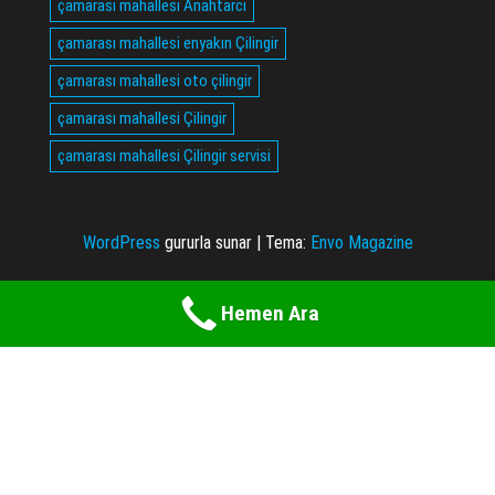
çamarası mahallesi Anahtarcı
çamarası mahallesi enyakın Çilingir
çamarası mahallesi oto çilingir
çamarası mahallesi Çilingir
çamarası mahallesi Çilingir servisi
WordPress
gururla sunar
|
Tema:
Envo Magazine
Hemen Ara