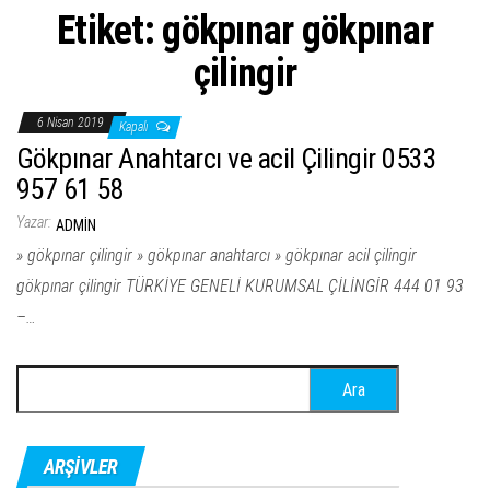
Etiket:
gökpınar gökpınar
çilingir
6 Nisan 2019
Kapalı
Gökpınar Anahtarcı ve acil Çilingir 0533
957 61 58
Yazar:
ADMIN
» gökpınar çilingir » gökpınar anahtarcı » gökpınar acil çilingir
gökpınar çilingir TÜRKİYE GENELİ KURUMSAL ÇİLİNGİR 444 01 93
–…
Arama:
ARŞIVLER