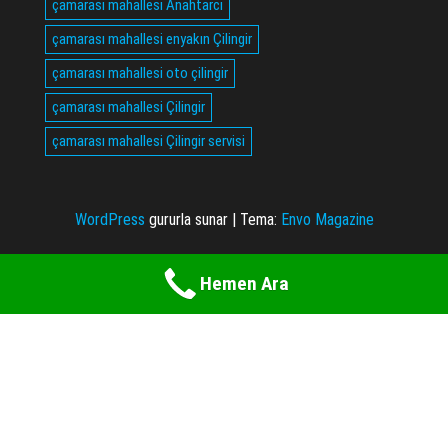
çamarası mahallesi Anahtarcı
çamarası mahallesi enyakın Çilingir
çamarası mahallesi oto çilingir
çamarası mahallesi Çilingir
çamarası mahallesi Çilingir servisi
WordPress
gururla sunar
|
Tema:
Envo Magazine
Hemen Ara