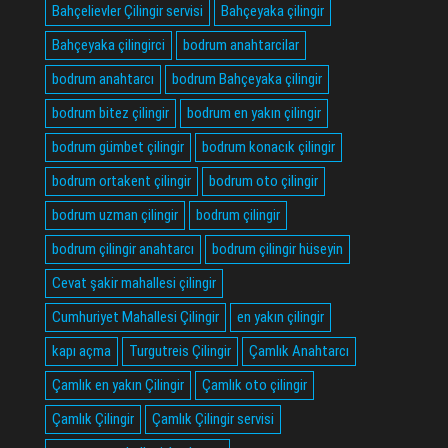
Bahçelievler Çilingir servisi
Bahçeyaka çilingir
Bahçeyaka çilingirci
bodrum anahtarcilar
bodrum anahtarcı
bodrum Bahçeyaka çilingir
bodrum bitez çilingir
bodrum en yakın çilingir
bodrum gümbet çilingir
bodrum konacık çilingir
bodrum ortakent çilingir
bodrum oto çilingir
bodrum uzman çilingir
bodrum çilingir
bodrum çilingir anahtarcı
bodrum çilingir hüseyin
Cevat şakir mahallesi çilingir
Cumhuriyet Mahallesi Çilingir
en yakın çilingir
kapı açma
Turgutreis Çilingir
Çamlık Anahtarcı
Çamlık en yakın Çilingir
Çamlık oto çilingir
Çamlık Çilingir
Çamlık Çilingir servisi