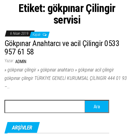
Etiket:
gökpınar Çilingir
servisi
6 Nisan 2019
Kapalı
Gökpınar Anahtarcı ve acil Çilingir 0533
957 61 58
Yazar:
ADMIN
» gökpınar çilingir » gökpınar anahtarcı » gökpınar acil çilingir
gökpınar çilingir TÜRKİYE GENELİ KURUMSAL ÇİLİNGİR 444 01 93
–…
Arama:
ARŞIVLER