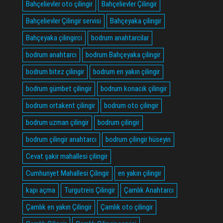
Bahçelievler oto çilingir
Bahçelievler Çilingir
Bahçelievler Çilingir servisi
Bahçeyaka çilingir
Bahçeyaka çilingirci
bodrum anahtarcilar
bodrum anahtarcı
bodrum Bahçeyaka çilingir
bodrum bitez çilingir
bodrum en yakın çilingir
bodrum gümbet çilingir
bodrum konacık çilingir
bodrum ortakent çilingir
bodrum oto çilingir
bodrum uzman çilingir
bodrum çilingir
bodrum çilingir anahtarcı
bodrum çilingir hüseyin
Cevat şakir mahallesi çilingir
Cumhuriyet Mahallesi Çilingir
en yakın çilingir
kapı açma
Turgutreis Çilingir
Çamlık Anahtarcı
Çamlık en yakın Çilingir
Çamlık oto çilingir