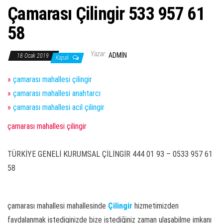
Çamarası Çilingir 533 957 61
58
Yazar:
ADMIN
18 Ocak 2019
Kapalı
»
çamarası mahallesi çilingir
»
çamarası mahallesi anahtarcı
»
çamarası mahallesi acil çilingir
çamarası mahallesi çilingir
TÜRKİYE GENELİ KURUMSAL ÇİLİNGİR 444 01 93 – 0533 957 61
58
çamarası mahallesi mahallesinde
Çilingir
hizmetimizden
faydalanmak istediginizde bize istediğiniz zaman ulaşabilme imkanı