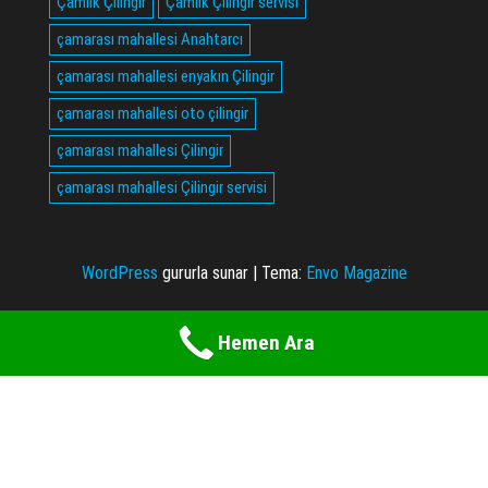
Çamlık Çilingir
Çamlık Çilingir servisi
çamarası mahallesi Anahtarcı
çamarası mahallesi enyakın Çilingir
çamarası mahallesi oto çilingir
çamarası mahallesi Çilingir
çamarası mahallesi Çilingir servisi
WordPress
gururla sunar
|
Tema:
Envo Magazine
Hemen Ara